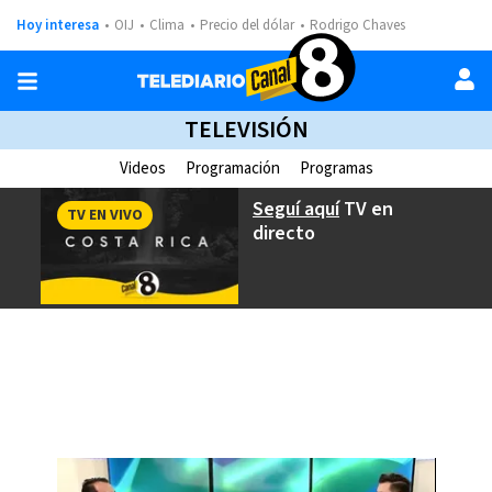
Hoy interesa
OIJ
Clima
Precio del dólar
Rodrigo Chaves
TELEVISIÓN
Videos
Programación
Programas
Seguí aquí
TV en
TV EN VIVO
directo