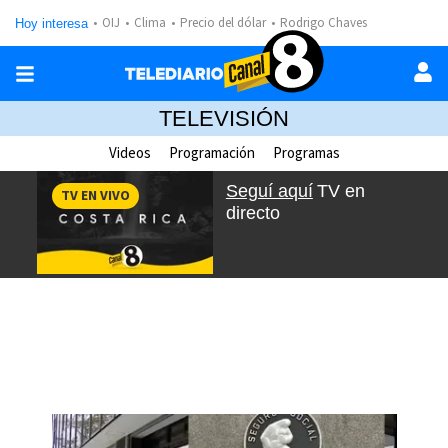
OIJ
Clima
Precio del dólar
Rodrigo Chaves
Hoy interesa
TELEVISIÓN
Videos
Programación
Programas
Seguí aquí
TV en
TV EN VIVO
directo