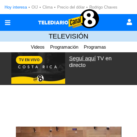
Hoy interesa
OIJ
Clima
Precio del dólar
Rodrigo Chaves
TELEVISIÓN
Videos
Programación
Programas
Seguí aquí
TV en
TV EN VIVO
directo