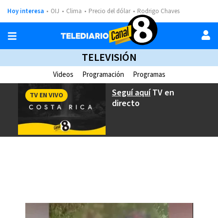
Hoy interesa
OIJ
Clima
Precio del dólar
Rodrigo Chaves
TELEVISIÓN
Videos
Programación
Programas
Seguí aquí
TV en
TV EN VIVO
directo