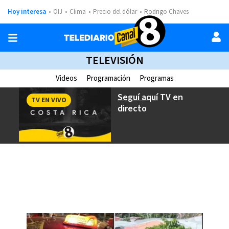
Hoy interesa
OIJ
Clima
Precio del dólar
Rodrigo Chaves
TELEVISIÓN
Videos
Programación
Programas
Seguí aquí
TV en
TV EN VIVO
directo