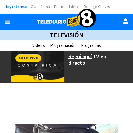
Hoy interesa
OIJ
Clima
Precio del dólar
Rodrigo Chaves
TELEVISIÓN
Videos
Programación
Programas
Seguí aquí
TV en
TV EN VIVO
directo