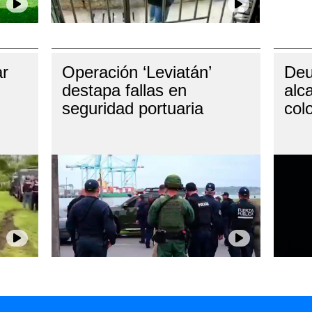
ar
Operación ‘Leviatán’
Deu
destapa fallas en
alc
seguridad portuaria
col