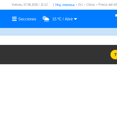
Viernes, 07.08.2026 / 21:12
OIJ
Clima
Precio del dó
Hoy interesa
15 ºC
T