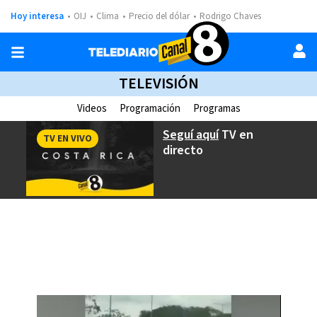
Hoy interesa
OIJ
Clima
Precio del dólar
Rodrigo Chaves
TELEVISIÓN
Videos
Programación
Programas
Seguí aquí
TV en
TV EN VIVO
directo