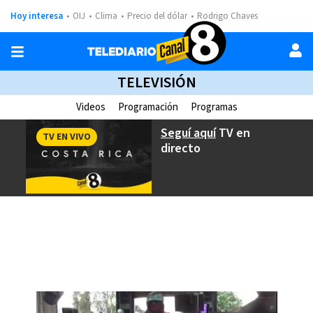
Hoy interesa
OIJ
Clima
Precio del dólar
Rodrigo Chaves
TELEVISIÓN
Videos
Programación
Programas
Seguí aquí
TV en
TV EN VIVO
directo