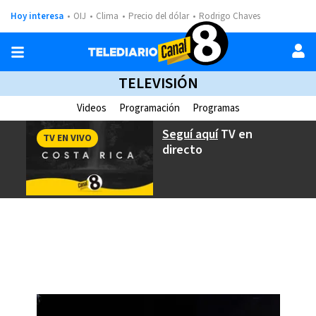
Hoy interesa
OIJ
Clima
Precio del dólar
Rodrigo Chaves
TELEVISIÓN
Videos
Programación
Programas
Seguí aquí
TV en
TV EN VIVO
directo