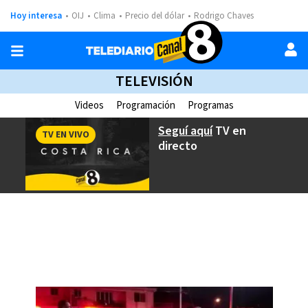
Hoy interesa
OIJ
Clima
Precio del dólar
Rodrigo Chaves
TELEVISIÓN
Videos
Programación
Programas
Seguí aquí
TV en
TV EN VIVO
directo