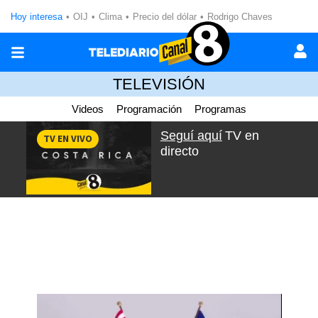
Hoy interesa
OIJ
Clima
Precio del dólar
Rodrigo Chaves
TELEVISIÓN
Videos
Programación
Programas
Seguí aquí
TV en
TV EN VIVO
directo