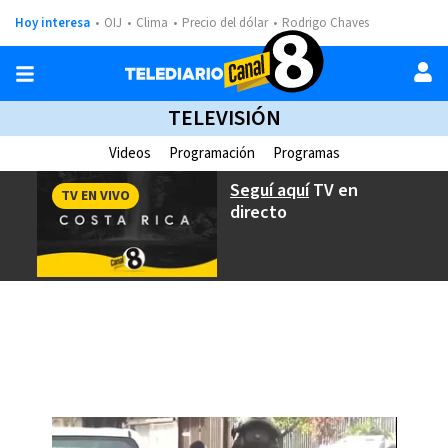
Hoy interesa
OIJ
Clima
Precio del dólar
Rodrigo Chaves
TELEVISIÓN
Videos
Programación
Programas
Seguí aquí
TV en
TV EN VIVO
directo