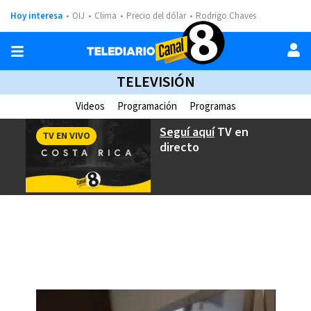
Hoy interesa
OIJ
Clima
Precio del dólar
Rodrigo Chaves
TELEVISIÓN
Videos
Programación
Programas
Seguí aquí
TV en
TV EN VIVO
directo