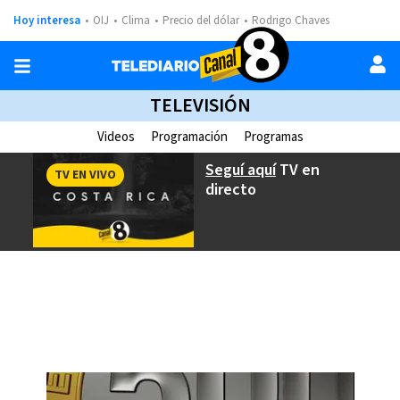
Hoy interesa
OIJ
Clima
Precio del dólar
Rodrigo Chaves
TELEVISIÓN
Videos
Programación
Programas
Seguí aquí
TV en
TV EN VIVO
directo