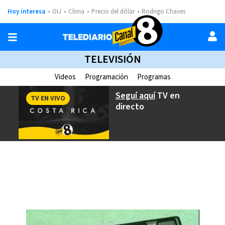
Hoy interesa
OIJ
Clima
Precio del dólar
Rodrigo Chaves
TELEVISIÓN
Videos
Programación
Programas
Seguí aquí
TV en
TV EN VIVO
directo