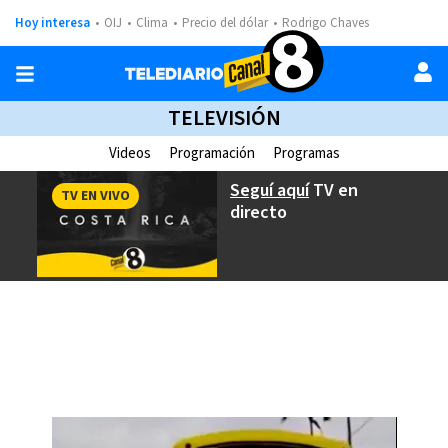
Hoy interesa
OIJ
Clima
Precio del dólar
Rodrigo Chaves
TELEVISIÓN
Videos
Programación
Programas
Seguí aquí
TV en
TV EN VIVO
directo