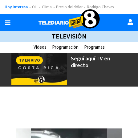
Hoy interesa
OIJ
Clima
Precio del dólar
Rodrigo Chaves
TELEVISIÓN
Videos
Programación
Programas
Seguí aquí
TV en
TV EN VIVO
directo