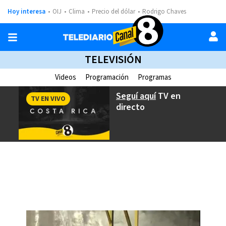
Hoy interesa
OIJ
Clima
Precio del dólar
Rodrigo Chaves
TELEVISIÓN
Videos
Programación
Programas
Seguí aquí
TV en
TV EN VIVO
directo