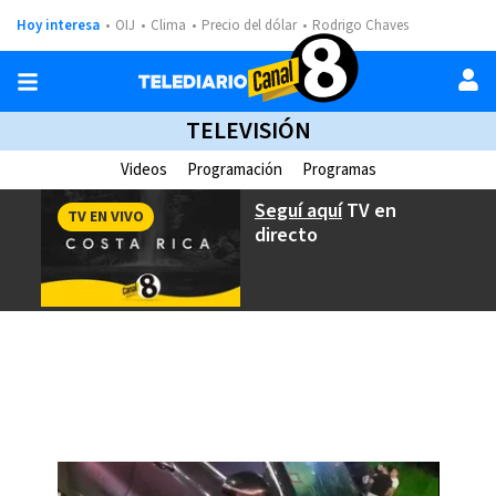
Hoy interesa
OIJ
Clima
Precio del dólar
Rodrigo Chaves
TELEVISIÓN
Videos
Programación
Programas
Seguí aquí
TV en
TV EN VIVO
directo