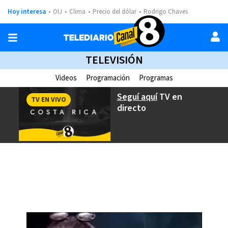
Hoy interesa
OIJ
Clima
Precio del dólar
Rodrigo Chaves
TELEVISIÓN
Videos
Programación
Programas
Seguí aquí
TV en
TV EN VIVO
directo