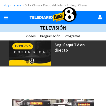
Hoy interesa
OIJ
Clima
Precio del dólar
Rodrigo Chaves
TELEVISIÓN
Videos
Programación
Programas
Seguí aquí
TV en
TV EN VIVO
directo