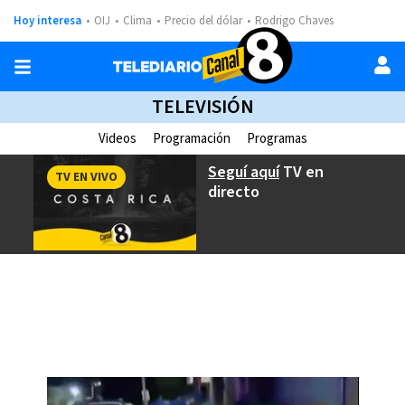
Hoy interesa
OIJ
Clima
Precio del dólar
Rodrigo Chaves
TELEVISIÓN
Videos
Programación
Programas
Seguí aquí
TV en
TV EN VIVO
directo