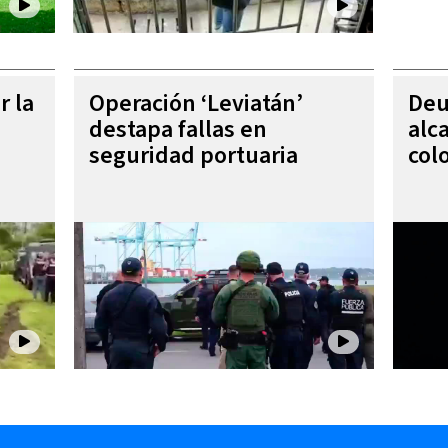
r la
Operación ‘Leviatán’
Deu
destapa fallas en
alc
seguridad portuaria
col