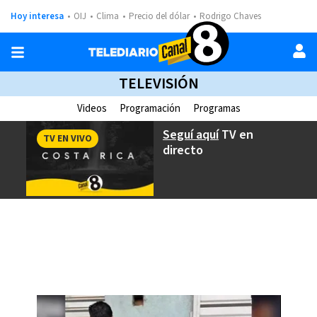
Hoy interesa
OIJ
Clima
Precio del dólar
Rodrigo Chaves
TELEVISIÓN
Videos
Programación
Programas
Seguí aquí
TV en
TV EN VIVO
directo