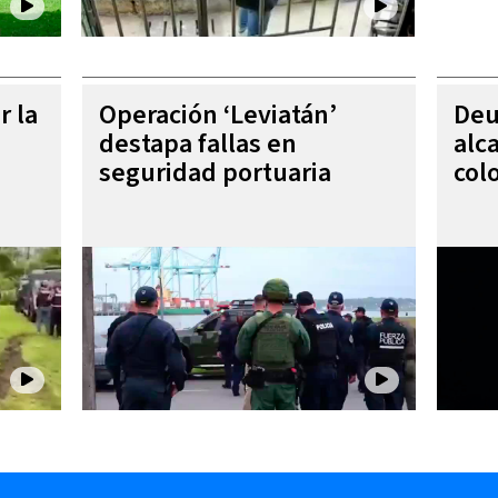
r la
Operación ‘Leviatán’
Deu
destapa fallas en
alc
seguridad portuaria
col