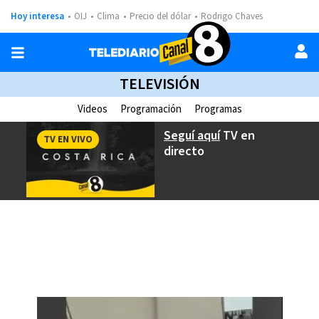
Hoy interesa
OIJ
Clima
Precio del dólar
Rodrigo Chaves
TELEVISIÓN
Videos
Programación
Programas
Seguí aquí
TV en
TV EN VIVO
directo