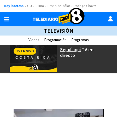
Hoy interesa
OIJ
Clima
Precio del dólar
Rodrigo Chaves
TELEVISIÓN
Videos
Programación
Programas
Seguí aquí
TV en
TV EN VIVO
directo