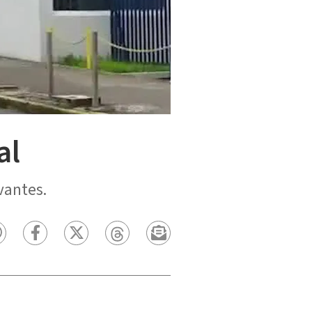
al
vantes.