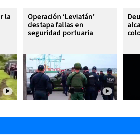
r la
Operación ‘Leviatán’
Deu
destapa fallas en
alc
seguridad portuaria
col