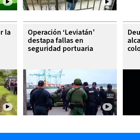
r la
Operación ‘Leviatán’
Deu
destapa fallas en
alc
seguridad portuaria
col