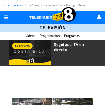
Hoy interesa
OIJ
Clima
Precio del dólar
Rodrigo Chaves
TELEVISIÓN
Videos
Programación
Programas
Seguí aquí
TV en
TV EN VIVO
directo