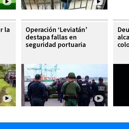
r la
Operación ‘Leviatán’
Deu
destapa fallas en
alc
seguridad portuaria
col