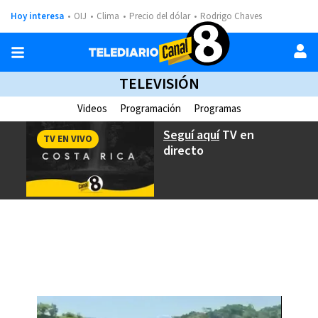
Hoy interesa
OIJ
Clima
Precio del dólar
Rodrigo Chaves
TELEVISIÓN
Videos
Programación
Programas
Seguí aquí
TV en
TV EN VIVO
directo