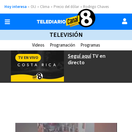
Hoy interesa
OIJ
Clima
Precio del dólar
Rodrigo Chaves
TELEVISIÓN
Videos
Programación
Programas
Seguí aquí
TV en
TV EN VIVO
directo