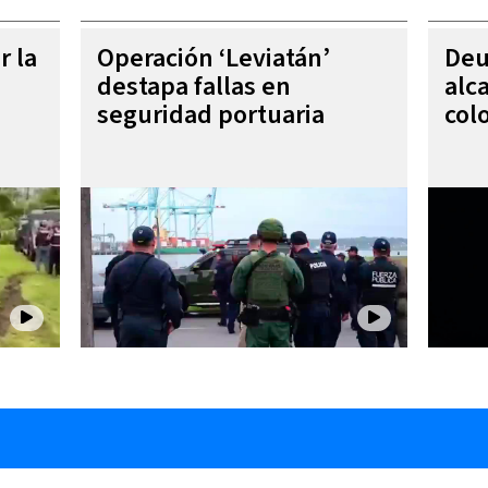
r la
Operación ‘Leviatán’
Deu
destapa fallas en
alc
seguridad portuaria
col