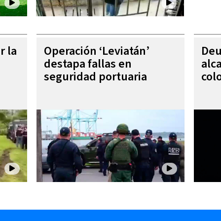
r la
Operación ‘Leviatán’
Deu
destapa fallas en
alc
seguridad portuaria
col