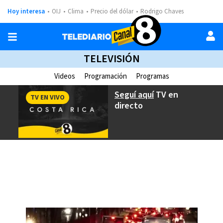
Hoy interesa
OIJ
Clima
Precio del dólar
Rodrigo Chaves
TELEVISIÓN
Videos
Programación
Programas
Seguí aquí
TV en
TV EN VIVO
directo