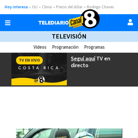
Hoy interesa
OIJ
Clima
Precio del dólar
Rodrigo Chaves
TELEVISIÓN
Videos
Programación
Programas
Seguí aquí
TV en
TV EN VIVO
directo