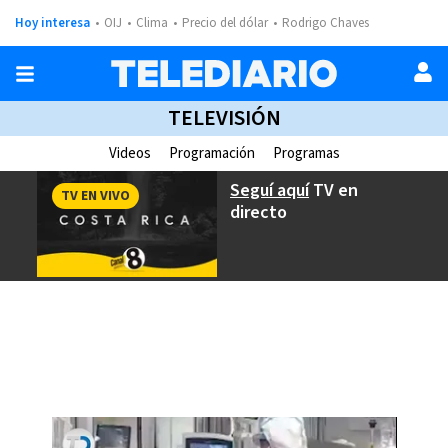
Hoy interesa
OIJ
Clima
Precio del dólar
Rodrigo Chaves
TELEVISIÓN
Videos
Programación
Programas
Seguí aquí
TV en
TV EN VIVO
directo