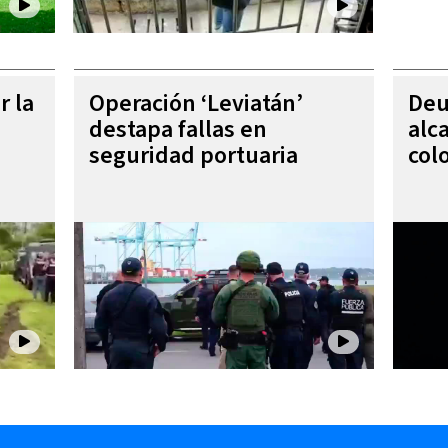
r la
Operación ‘Leviatán’
Deu
destapa fallas en
alc
seguridad portuaria
col