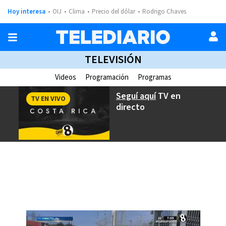
Hoy interesa
OIJ
Clima
Precio del dólar
Rodrigo Chaves
TELEVISIÓN
Videos
Programación
Programas
Seguí aquí
TV en
TV EN VIVO
directo