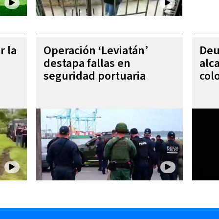
r la
Operación ‘Leviatán’
Deu
destapa fallas en
alc
seguridad portuaria
col