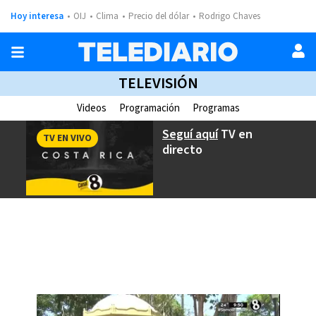
Hoy interesa
OIJ
Clima
Precio del dólar
Rodrigo Chaves
TELEVISIÓN
Videos
Programación
Programas
Seguí aquí
TV en
TV EN VIVO
directo