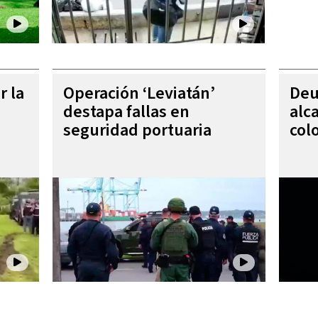
r la
Operación ‘Leviatán’
Deu
destapa fallas en
alc
seguridad portuaria
col