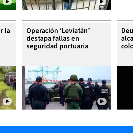
r la
Operación ‘Leviatán’
Deu
destapa fallas en
alc
seguridad portuaria
col