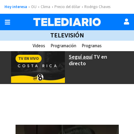
Hoy interesa
OIJ
Clima
Precio del dólar
Rodrigo Chaves
TELEVISIÓN
Videos
Programación
Programas
Seguí aquí
TV en
TV EN VIVO
directo