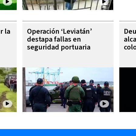
r la
Operación ‘Leviatán’
Deu
destapa fallas en
alc
seguridad portuaria
col