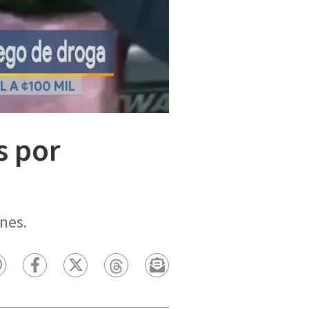
s por
ones.