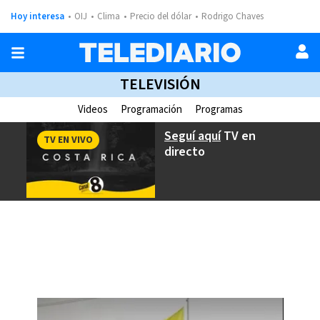
Hoy interesa
OIJ
Clima
Precio del dólar
Rodrigo Chaves
TELEVISIÓN
Videos
Programación
Programas
Seguí aquí
TV en
TV EN VIVO
directo