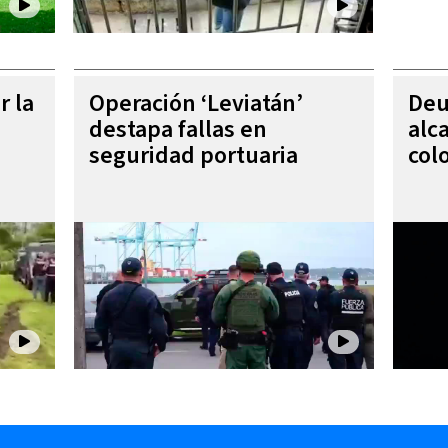
r la
Operación ‘Leviatán’
Deu
destapa fallas en
alc
seguridad portuaria
col