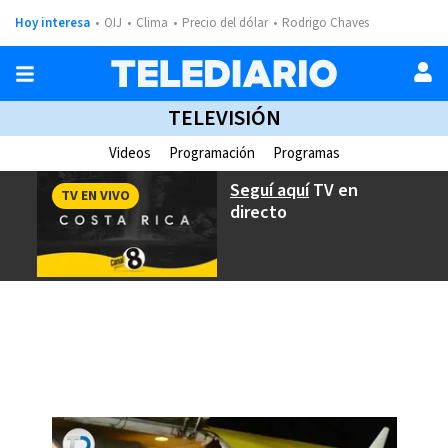
Hoy interesa
OIJ
Clima
Precio del dólar
Rodrigo Chaves
TELEVISIÓN
Videos
Programación
Programas
Seguí aquí
TV en
TV EN VIVO
directo